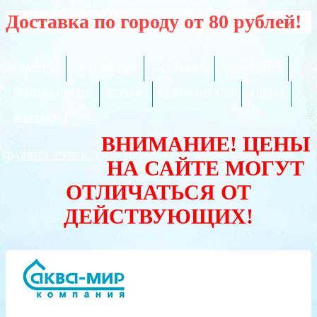
Доставка по городу от 80 рублей!
ГЛАВНАЯ
ОПТОВИКАМ
РАССРОЧКА
РЕКВИЗИТЫ
ПОЛЕЗНО ЗНАТЬ
СЕРВИС
СЕРТИФИКАТЫ
АКЦИИ
КОНТАКТЫ
ВНИМАНИЕ! ЦЕНЫ
ВАЛЮТА:
РУБЛЬ
НА САЙТЕ МОГУТ
ОТЛИЧАТЬСЯ ОТ
ДЕЙСТВУЮЩИХ!