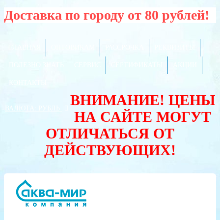
Доставка по городу от 80 рублей!
ГЛАВНАЯ
ОПТОВИКАМ
РАССРОЧКА
РЕКВИЗИТЫ
ПОЛЕЗНО ЗНАТЬ
СЕРВИС
СЕРТИФИКАТЫ
АКЦИИ
КОНТАКТЫ
ВНИМАНИЕ! ЦЕНЫ
ВАЛЮТА:
РУБЛЬ
НА САЙТЕ МОГУТ
ОТЛИЧАТЬСЯ ОТ
ДЕЙСТВУЮЩИХ!