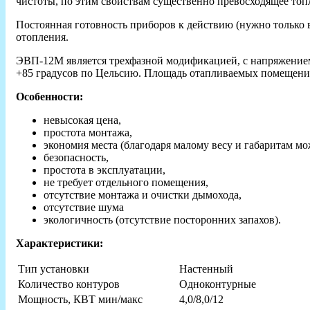
чистоты, по этим свойствам существенно превосходящее топ
Постоянная готовность приборов к действию (нужно только
отопления.
ЭВП-12М является трехфазной модификацией, с напряжением 
+85 градусов по Цельсию. Площадь отапливаемых помещений
Особенности:
невысокая цена,
простота монтажа,
экономия места (благодаря малому весу и габаритам мо
безопасность,
простота в эксплуатации,
не требует отдельного помещения,
отсутствие монтажа и очистки дымохода,
отсутствие шума
экологичность (отсутствие посторонних запахов).
Характеристики:
Тип установки
Настенный
Количество контуров
Одноконтурные
Мощность, КВТ мин/макс
4,0/8,0/12