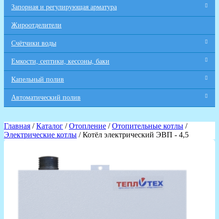
Запорная и регулирующая арматура
Жироотделители
Счётчики воды
Емкости, септики, кессоны, баки
Капельный полив
Автоматический полив
Главная
/
Каталог
/
Отопление
/
Отопительные котлы
/
Электрические котлы
/ Котёл электрический ЭВП - 4,5