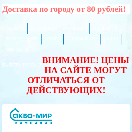
Доставка по городу от 80 рублей!
ГЛАВНАЯ
ОПТОВИКАМ
РАССРОЧКА
РЕКВИЗИТЫ
ПОЛЕЗНО ЗНАТЬ
СЕРВИС
СЕРТИФИКАТЫ
АКЦИИ
КОНТАКТЫ
ВНИМАНИЕ! ЦЕНЫ
ВАЛЮТА:
РУБЛЬ
НА САЙТЕ МОГУТ
ОТЛИЧАТЬСЯ ОТ
ДЕЙСТВУЮЩИХ!