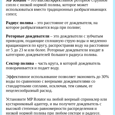
MP Rotator
– это высокоэффективное роторное струйное
сопло с низкой нормой полива, которое может
использоваться вместо традиционных разбрызгивающих
сопел;
Радиус полива
– это расстояние от дождевателя, на
которое разбрызгивается вода при поливе;
Роторные дождеватели
– это дождеватели с зубчатым
приводом, подающие сплошную струю воды и медленно
вращающиеся по кругу, распространяя воду на расстояние
от 5 до 23 м или более. Роторные дождеватели входят в
категорию дождевателей большого радиуса полива.
Сектор полива
– часть круга, в которой дождеватель
поворачивается и подает воду.
Эффективное использование позволяет экономить до 30%
воды по сравнению с веерными дождевателями со
стандартными соплами, исключая, тем самым, ее
нецелесообразный расход.
Установите MP Rotator на любой веерный спринклер или
кустарниковый адаптер, и вы получите дождеватель с
высокой степенью равномерности распределения и
низкой нормой полива при любом секторе и радиусе.