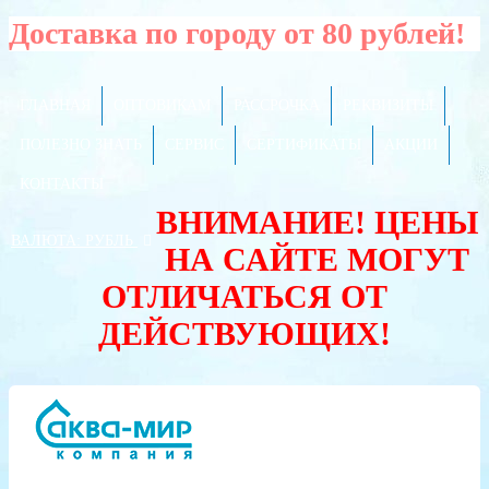
Доставка по городу от 80 рублей!
ГЛАВНАЯ
ОПТОВИКАМ
РАССРОЧКА
РЕКВИЗИТЫ
ПОЛЕЗНО ЗНАТЬ
СЕРВИС
СЕРТИФИКАТЫ
АКЦИИ
КОНТАКТЫ
ВНИМАНИЕ! ЦЕНЫ
ВАЛЮТА:
РУБЛЬ
НА САЙТЕ МОГУТ
ОТЛИЧАТЬСЯ ОТ
ДЕЙСТВУЮЩИХ!