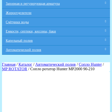
Запорная и регулирующая арматура
Жироотделители
Счётчики воды
Емкости, септики, кессоны, баки
Капельный полив
Автоматический полив
Главная
/
Каталог
/
Автоматический полив
/
Сопло Hunter
/
MP ROTATOR
/ Сопло ротатор Hunter MP2000 90-210