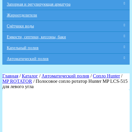
Запорная и регулирующая арматура
Жироотделители
Счётчики воды
Емкости, септики, кессоны, баки
Капельный полив
Автоматический полив
Главная
/
Каталог
/
Автоматический полив
/
Сопло Hunter
/
MP ROTATOR
/ Полосовое сопло ротатор Hunter MP LCS-515
для левого угла