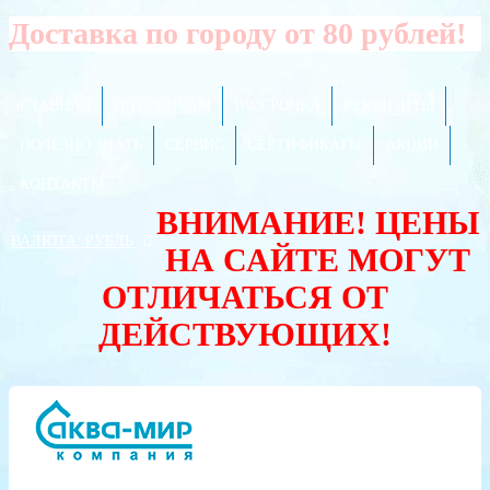
Доставка по городу от 80 рублей!
ГЛАВНАЯ
ОПТОВИКАМ
РАССРОЧКА
РЕКВИЗИТЫ
ПОЛЕЗНО ЗНАТЬ
СЕРВИС
СЕРТИФИКАТЫ
АКЦИИ
КОНТАКТЫ
ВНИМАНИЕ! ЦЕНЫ
ВАЛЮТА:
РУБЛЬ
НА САЙТЕ МОГУТ
ОТЛИЧАТЬСЯ ОТ
ДЕЙСТВУЮЩИХ!