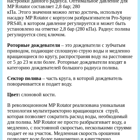
настройки данного радиуса. Оптимальное давление для
MP Rotator составляет 2,8 бар; 280
кПа. Этого значения можно легко достичь, используя
насадку MP Rotator с корпусом разбрызгивателя Pro-Spray
PRS40, в котором давление регулируется и может быть
установлено на отметке 2,8 бар (280 кПа). Радиус полива
регулируется спец ключом.
Роторные дождеватели
– это дождеватели с зубчатым
приводом, подающие сплошную струю воды и медленно
вращающиеся по кругу, распространяя воду на расстояние
от 5 до 23 м или более. Роторные дождеватели входят в
категорию дождевателей большого радиуса полива.
Сектор полива
– часть круга, в которой дождеватель
поворачивается и подает воду.
Цвет:
слоновой кости.
В революционном MP Rotator реализована уникальная
технология мультитраекторно вращающихся струй,
которая позволяет сократить расход воды, необходимый
для полива. MP Rotator не просто разбрызгивает воду, а
медленно, с постоянной скоростью, несколькими струями
подает ее на участок. Медленная скорость орошения
позволяет воде более равномерно и качественно