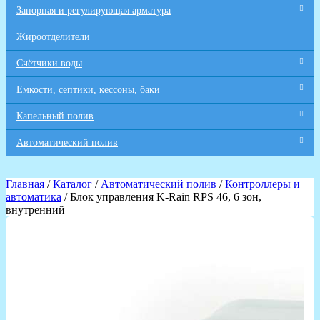
Запорная и регулирующая арматура
Жироотделители
Счётчики воды
Емкости, септики, кессоны, баки
Капельный полив
Автоматический полив
Главная
/
Каталог
/
Автоматический полив
/
Контроллеры и
автоматика
/ Блок управления K-Rain RPS 46, 6 зон,
внутренний