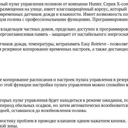
ый пульт управления поливом от компании Hunter. Серия X-cor
размещения на улице, имеет влагозащищённый корпус, который 
временных датчиков дождя и влажности. Имеет возможность по
 для полива с профессиональными функциями. Программировани
я владельцев частных домов, предельно доступен в программиро
ергонезависимая память - защищает от настабильного энергосна
иков дождя, температуры, ветрапамять Easy Retrieve - позволяе
ым резервное копирование временных настроек, а также дистанц
е копирование расписания и настроек пульта управления в резер
ю этой функции настройки пульта управления можно спокойно во
оторых пульт управления будет находиться в режиме ожидания, 
в период обильных осадков, но затем автоматически возобновитс
 дней, оставшихся до возобновления полива.
ностику проблем в проводке клапанов одним нажатием кнопки. О
ной зоны.