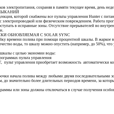
ов электропитания, сохраняя в памяти текущее время, день нед
АМЫКАНИЙ
ункция, которой снабжены все пульты управления Hunter с питан
 с электропроводкой или физическим повреждением. Работа про
оступать в исправные зоны. Отсутствие прерывателей во внутре
н.
КИ ОБНОВЛЯЕМАЯ С SOLAR SYNC
йку времени полива при помощи процентной шкалы. В жаркое в
чество воды, то шкалу можно опустить (например, до 50%), что
й шкалы с целью экономии воды:
рограммах пульта управления
T, пульт управления приобретает возможность автоматически к
рочки начала полива между любыми двумя последовательными зон
, до значительно более длительных периодов времени, за котор
граммы или зоны должны отключаться в случае получения особо