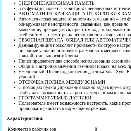
ЭНЕРГОНЕЗАВИСИМАЯ ПАМЯТЬ
Эта функция является защитой от ненадежных источник
АВТОМАТИЧЕСКАЯ ЗАЩИТА ОТ КОРОТКИХ З
Автоматическая защита от коротких замыканий – это ф
обнаруживает неисправности, связанные, как правило,
замыкание, прекращается, при этом вода продолжает п
всей системы, несмотря на неисправность отдельных зо
СЕЗОННАЯ ШКАЛА: ОБЩАЯ ИЛИ АВТОМАТИЧЕС
Данная функция позволяет произвести быструю настро
погодные условия позволяют расходовать меньшее коли
каждой отдельно взятой зоны.
Hunter предлагает два способа использования сезонно
Общий: Настройка значений сезонной шкалы на всех п
Ежедневный: После подключения датчика Solar Sync E
условий.
ОТСРОЧКА ПОЛИВА МЕЖДУ ЗОНАМИ
С помощью пульта управления можно задать время отс
чтобы дать возможность закрыться медленным клапанам
ПРОГРАММИРУЕМЫЕ ДАТЧИКИ
Пользователь имеет возможность настроить, какие про
продолжать работать в нормальном режиме.
Характеристики:
Количество рабочих зон
8