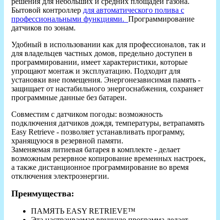
решения для небольших и средних площадей газона.
Бытовой контроллер
для автоматического полива с
профессиональными функциями.
Программирование
датчиков по зонам.
Удобный в использовании как для профессионалов, так и
для владельцев частных домов, предельно доступен в
программировании, имеет характеристики, которые
упрощают монтаж и эксплуатацию. Подходит для
установки вне помещения. Энергонезависимая память -
защищает от настабильного энергоснабжения, сохраняет
программные данные без батареи.
Совместим с датчиком погоды: возможность
подключения датчиков дождя, температуры, ветрапамять
Easy Retrieve - позволяет устанавливать программу,
хранящуюся в резервной памяти.
Заменяемая литиевая батарея в комплекте - делает
возможным резервное копирование временных настроек,
а также дистанционное программирование во время
отключения электроэнергии.
Преимущества:
ПАМЯТЬ EASY RETRIEVE™
Эта настраиваемая вручную программа делает