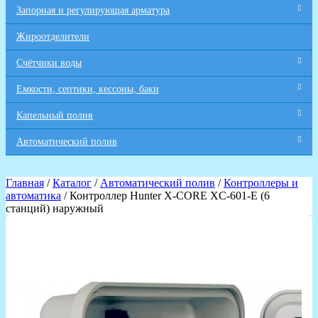
Запорная и регулирующая арматура
Жироотделители
Счётчики воды
Емкости, септики, кессоны, баки
Капельный полив
Автоматический полив
Главная
/
Каталог
/
Автоматический полив
/
Контроллеры и
автоматика
/ Контроллер Hunter X-CORE XC-601-E (6
станций) наружный