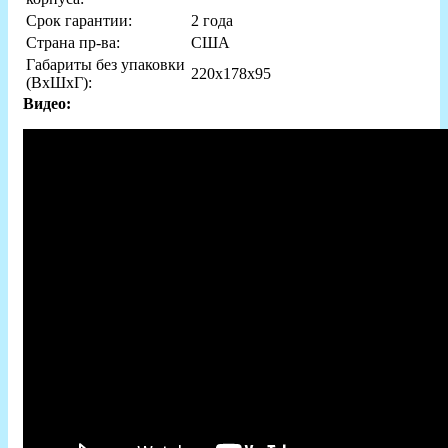
Срок гарантии:
2 года
Страна пр-ва:
США
Габариты без упаковки
220х178х95
(ВxШxГ):
Видео: