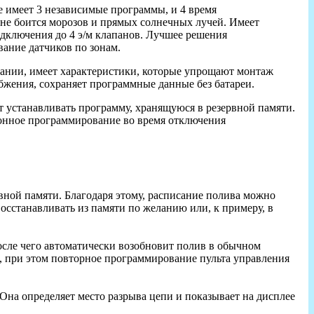
re имеет 3 независимые программы, и 4 время
не боится морозов и прямых солнечных лучей. Имеет
дключения до 4 э/м клапанов. Лучшее решения
ание датчиков по зонам.
вании, имеет характеристики, которые упрощают монтаж
бжения, сохраняет программные данные без батареи.
яет устанавливать программу, хранящуюся в резервной памяти.
ионное программирование во время отключения
вной памяти. Благодаря этому, расписание полива можно
сстанавливать из памяти по желанию или, к примеру, в
после чего автоматически возобновит полив в обычном
я, при этом повторное программирование пульта управления
на определяет место разрыва цепи и показывает на дисплее