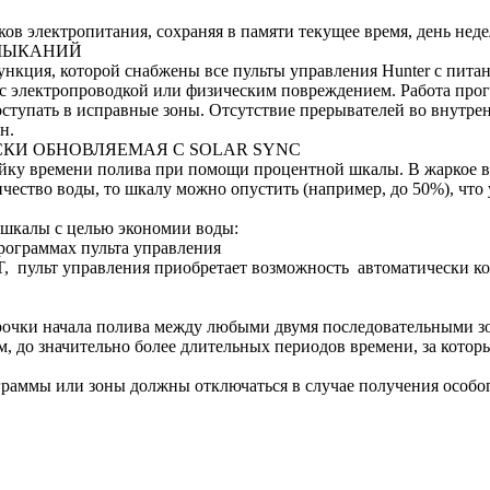
ов электропитания, сохраняя в памяти текущее время, день нед
АМЫКАНИЙ
ункция, которой снабжены все пульты управления Hunter с питан
 с электропроводкой или физическим повреждением. Работа про
оступать в исправные зоны. Отсутствие прерывателей во внутре
н.
КИ ОБНОВЛЯЕМАЯ С SOLAR SYNC
йку времени полива при помощи процентной шкалы. В жаркое в
чество воды, то шкалу можно опустить (например, до 50%), что
й шкалы с целью экономии воды:
рограммах пульта управления
T, пульт управления приобретает возможность автоматически к
рочки начала полива между любыми двумя последовательными зон
, до значительно более длительных периодов времени, за котор
граммы или зоны должны отключаться в случае получения особо