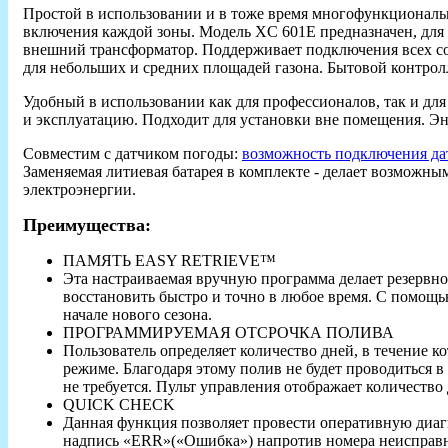
Простой в использовании и в тоже время многофункционал
включения каждой зоны. Модель XC 601E предназначен, для 
внешний трансформатор. Поддерживает подключения всех со
для небольших и средних площадей газона. Бытовой контро
Удобный в использовании как для профессионалов, так и дл
и эксплуатацию. Подходит для установки вне помещения. Эн
Совместим с датчиком погоды:
возможность подключения да
Заменяемая литиевая батарея в комплекте - делает возможн
электроэнергии.
Преимущества:
ПАМЯТЬ EASY RETRIEVE™
Эта настраиваемая вручную программа делает резервно
восстановить быстро и точно в любое время. С помощь
начале нового сезона.
ПРОГРАММИРУЕМАЯ ОТСРОЧКА ПОЛИВА
Пользователь определяет количество дней, в течение к
режиме. Благодаря этому полив не будет проводиться 
не требуется. Пульт управления отображает количество
QUICK CHECK
Данная функция позволяет провести оперативную диаг
надпись «ERR»(«Ошибка») напротив номера неисправ