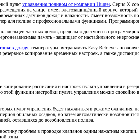
ьный пульт
управления поливом от компании Hunter
. Серия X-co
размещения на улице, имеет влагозащищённый корпус, который 
временных датчиков дождя и влажности. Имеет возможность по
ллер для полива с профессиональными функциями. Программиров
я владельцев частных домов, предельно доступен в программиро
ергонезависимая память - защищает от настабильного энергосна
тчиков дождя
, температуры, ветрапамять Easy Retrieve - позвол
ым резервное копирование временных настроек, а также дистанц
е копирование расписания и настроек пульта управления в резер
ю этой функции настройки пульта управления можно спокойно во
оторых пульт управления будет находиться в режиме ожидания, 
в период обильных осадков, но затем автоматически возобновитс
 дней, оставшихся до возобновления полива.
ностику проблем в проводке клапанов одним нажатием кнопки. О
ной зоны.