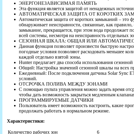
ЭНЕРГОНЕЗАВИСИМАЯ ПАМЯТЬ
Эта функция является защитой от ненадежных источник
АВТОМАТИЧЕСКАЯ ЗАЩИТА ОТ КОРОТКИХ З
Автоматическая защита от коротких замыканий – это ф
обнаруживает неисправности, связанные, как правило,
замыкание, прекращается, при этом вода продолжает п
всей системы, несмотря на неисправность отдельных зо
СЕЗОННАЯ ШКАЛА: ОБЩАЯ ИЛИ АВТОМАТИЧЕС
Данная функция позволяет произвести быструю настро
погодные условия позволяют расходовать меньшее коли
каждой отдельно взятой зоны.
Hunter предлагает два способа использования сезонно
Общий: Настройка значений сезонной шкалы на всех п
Ежедневный: После подключения датчика Solar Sync E
условий.
ОТСРОЧКА ПОЛИВА МЕЖДУ ЗОНАМИ
С помощью пульта управления можно задать время отс
чтобы дать возможность закрыться медленным клапанам
ПРОГРАММИРУЕМЫЕ ДАТЧИКИ
Пользователь имеет возможность настроить, какие про
продолжать работать в нормальном режиме.
Характеристики:
Количество рабочих зон
6