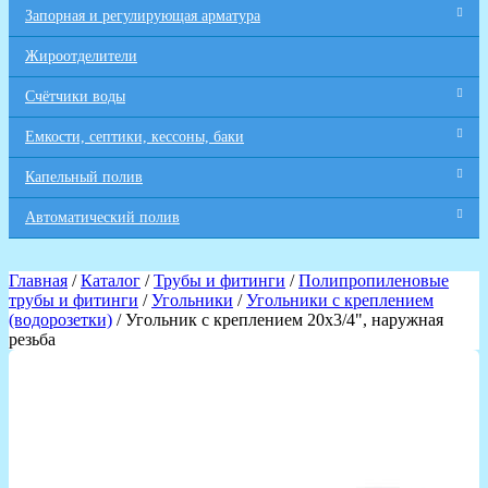
Запорная и регулирующая арматура
Жироотделители
Счётчики воды
Емкости, септики, кессоны, баки
Капельный полив
Автоматический полив
Главная
/
Каталог
/
Трубы и фитинги
/
Полипропиленовые
трубы и фитинги
/
Угольники
/
Угольники с креплением
(водорозетки)
/ Угольник с креплением 20х3/4", наружная
резьба