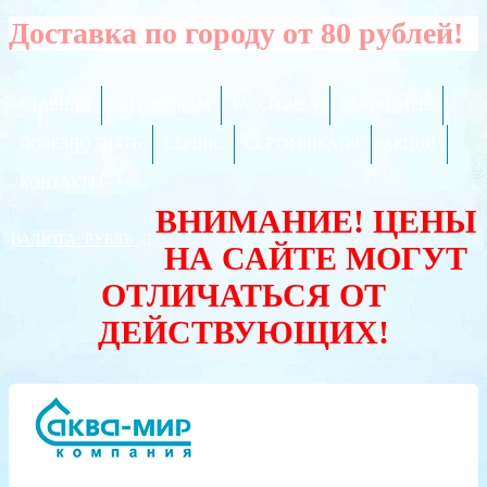
Доставка по городу от 80 рублей!
ГЛАВНАЯ
ОПТОВИКАМ
РАССРОЧКА
РЕКВИЗИТЫ
ПОЛЕЗНО ЗНАТЬ
СЕРВИС
СЕРТИФИКАТЫ
АКЦИИ
КОНТАКТЫ
ВНИМАНИЕ! ЦЕНЫ
ВАЛЮТА:
РУБЛЬ
НА САЙТЕ МОГУТ
ОТЛИЧАТЬСЯ ОТ
ДЕЙСТВУЮЩИХ!