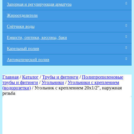
Запорная и регулирующая арматура
Жироотделители
Счётчики воды
Емкости, септики, кессоны, баки
Капельный полив
Автоматический полив
Главная
/
Каталог
/
Трубы и фитинги
/
Полипропиленовые
трубы и фитинги
/
Угольники
/
Угольники с креплением
(водорозетки)
/ Угольник с креплением 20х1/2", наружная
резьба