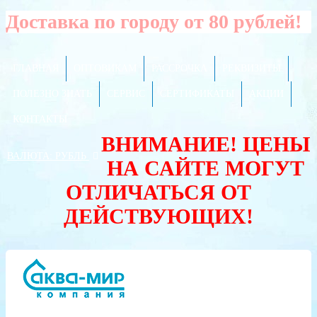
Доставка по городу от 80 рублей!
ГЛАВНАЯ
ОПТОВИКАМ
РАССРОЧКА
РЕКВИЗИТЫ
ПОЛЕЗНО ЗНАТЬ
СЕРВИС
СЕРТИФИКАТЫ
АКЦИИ
КОНТАКТЫ
ВНИМАНИЕ! ЦЕНЫ
ВАЛЮТА:
РУБЛЬ
НА САЙТЕ МОГУТ
ОТЛИЧАТЬСЯ ОТ
ДЕЙСТВУЮЩИХ!