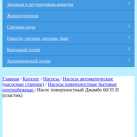
Запорная и регулирующая арматура
Жироотделители
Счётчики воды
Емкости, септики, кессоны, баки
Капельный полив
Автоматический полив
Главная
/
Каталог
/
Насосы
/
Насосы автоматические
(насосные станции)
/
Насосы поверхностные бытовые
центробежные
/ Насос поверхностный Джамбо 60/35 П
(пластик)