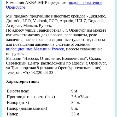
Компания АКВА-МИР предлагает
водонагреватели в
Оренбурге
Мы продаем продукцию известных брендов - Джилекс,
Джамбо, LEO, Vodotok, ECO, Aquario, HELZ, Водолей,
Агидель, Малыш, Ручеек.
По адресу улица Транспортная 8 г. Оренбург вы можете
купить автоматику для насосов, реле защиты, реле
давления, насосы канализационные туалетные, насосы
для повышения давления в системе отопления,
вибрационные Малыш и Ручеек
, насосы скважинные
погружные.
Магазин "Насосы, Отопление, Водоочистка", Склад,
Сервисный Центр расположены по адресу: г. Оренбург,
ул.Транспортная 8 (в здании Оренбурггеоизыскания).
телефон: +7(3532)20-44-33
Характеристики:
Высота всас
9 м
Производительность (max)
3.6 м3/час
Напор (max)
35 м.
Напор (номинальный)
8 м.
Hапор
35 м