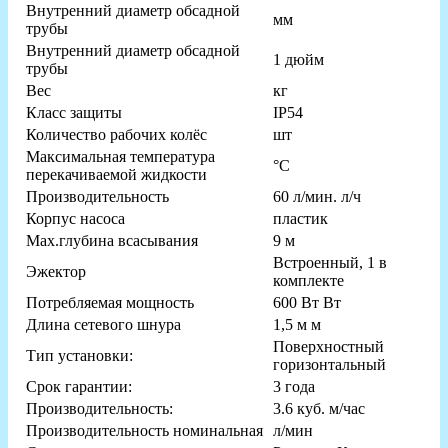
Внутренний диаметр обсадной
мм
трубы
Внутренний диаметр обсадной
1 дюйм
трубы
Вес
кг
Класс защиты
IP54
Количество рабочих колёс
шт
Максимальная температура
°С
перекачиваемой жидкости
Производительность
60 л/мин. л/ч
Корпус насоса
пластик
Мах.глубина всасывания
9 м
Встроенный, 1 в
Эжектор
комплекте
Потребляемая мощность
600 Вт Вт
Длина сетевого шнура
1,5 м м
Поверхностный
Тип установки:
горизонтальный
Срок гарантии:
3 года
Производительность:
3.6 куб. м/час
Производительность номинальная
л/мин