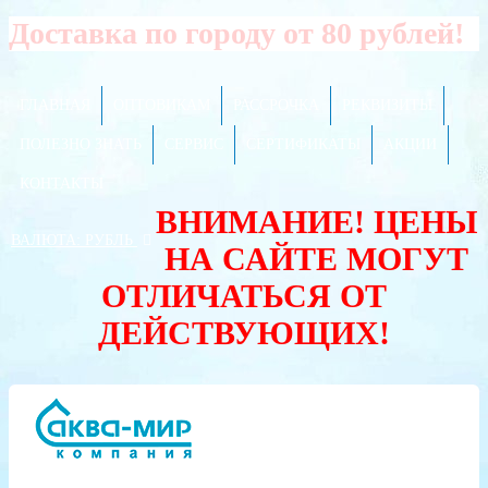
Доставка по городу от 80 рублей!
ГЛАВНАЯ
ОПТОВИКАМ
РАССРОЧКА
РЕКВИЗИТЫ
ПОЛЕЗНО ЗНАТЬ
СЕРВИС
СЕРТИФИКАТЫ
АКЦИИ
КОНТАКТЫ
ВНИМАНИЕ! ЦЕНЫ
ВАЛЮТА:
РУБЛЬ
НА САЙТЕ МОГУТ
ОТЛИЧАТЬСЯ ОТ
ДЕЙСТВУЮЩИХ!