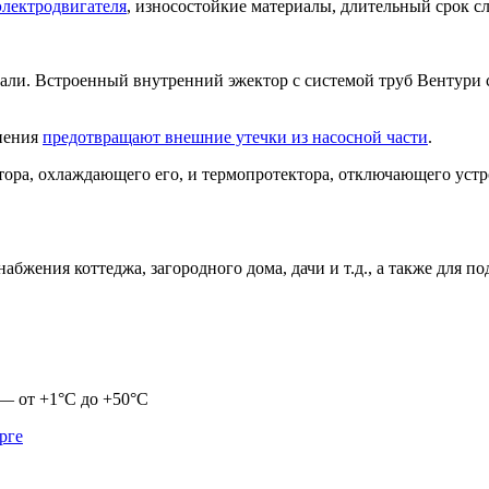
электродвигателя
, износостойкие материалы, длительный срок с
ли. Встроенный внутренний эжектор с системой труб Вентури со
нения
предотвращают внешние утечки из насосной части
.
тора, охлаждающего его, и термопротектора, отключающего уст
абжения коттеджа, загородного дома, дачи и т.д., а также для п
— от +1°С до +50°С
рге