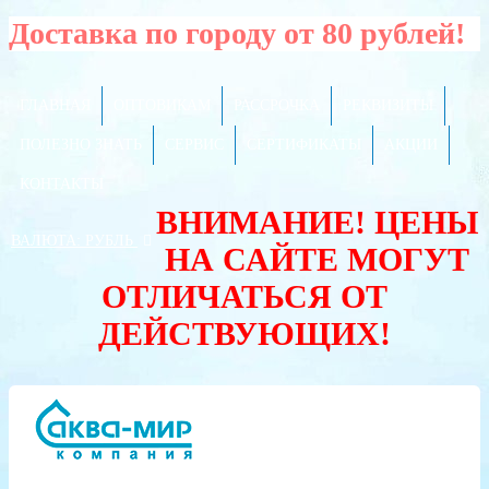
Доставка по городу от 80 рублей!
ГЛАВНАЯ
ОПТОВИКАМ
РАССРОЧКА
РЕКВИЗИТЫ
ПОЛЕЗНО ЗНАТЬ
СЕРВИС
СЕРТИФИКАТЫ
АКЦИИ
КОНТАКТЫ
ВНИМАНИЕ! ЦЕНЫ
ВАЛЮТА:
РУБЛЬ
НА САЙТЕ МОГУТ
ОТЛИЧАТЬСЯ ОТ
ДЕЙСТВУЮЩИХ!