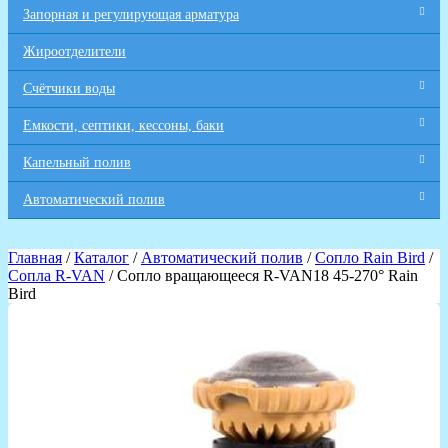
Запорная и регулирующая арматура
Жироотделители
Счётчики воды
Емкости, септики, кессоны, баки
Капельный полив
Автоматический полив
Главная
/
Каталог
/
Автоматический полив
/
Сопло Rain Bird
/
Сопла R-VAN
/ Сопло вращающееся R-VAN18 45-270° Rain
Bird