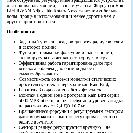
многоструйные, регулируемые вращающиеся устройства
для полива насаждений, газона и участка. Форсунки Rain
Bird R-VAN Adjustable Rotary Nozzles экономят больше
воды, проще в использовании и менее дорогие чем у
других производителей.
Особенности:
Заданный уровень осадков для всех радиусов, схем
и секторов полива:
Функция промывки форсунок от загрязнений,
активируемая вытягиванием корпуса вверх,
Эффективная работа гарантирована даже при
высоком рабочем давлении воды без
туманообразования;
Совместимость со всеми моделями статических
оросителей, стоек и переходников Rain Bird;
Гарантия 3 года со дня работы форсунок;
Монтаж в одной зоне с роторами Rain Bird серии
5000 MPR обеспечивает требуемый уровень осадков
на расстояниях от 2,4 ДО 10,7 м;
Вращающиеся форсунки с регулируемым сектором
дают возможность быстро регулировать сектор и
радиус вручную;
Сектор и радиус регулируются вручную – не
требуется никаких специальных инструментов;