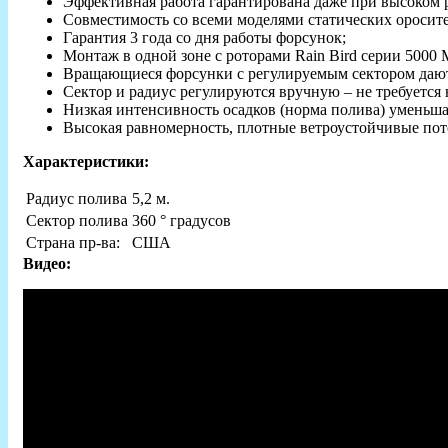
Эффективная работа гарантирована даже при высоком 
Совместимость со всеми моделями статических оросител
Гарантия 3 года со дня работы форсунок;
Монтаж в одной зоне с роторами Rain Bird серии 5000 
Вращающиеся форсунки с регулируемым сектором дают 
Сектор и радиус регулируются вручную – не требуется
Низкая интенсивность осадков (норма полива) уменьшае
Высокая равномерность, плотные ветроустойчивые пот
Характеристики:
Радиус полива
5,2 м.
Сектор полива
360 ° градусов
Страна пр-ва:
США
Видео: