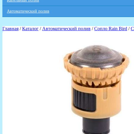
Капельный полив
Автоматический полив
Главная
/
Каталог
/
Автоматический полив
/
Сопло Rain Bird
/
С