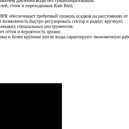
рабочем давлении воды без туманообразования;
ей, стоек и переходников Rain Bird;
MPR обеспечивает требуемый уровень осадков на расстояниях от 
возможность быстро регулировать сектор и радиус вручную;
 никаких специальных инструментов;
т отток и вероятность эрозии;
оки и более крупные капли воды гарантируют экономичную рабо