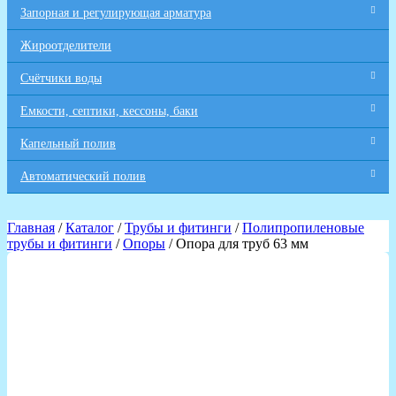
Запорная и регулирующая арматура
Жироотделители
Счётчики воды
Емкости, септики, кессоны, баки
Капельный полив
Автоматический полив
Главная
/
Каталог
/
Трубы и фитинги
/
Полипропиленовые
трубы и фитинги
/
Опоры
/ Опора для труб 63 мм