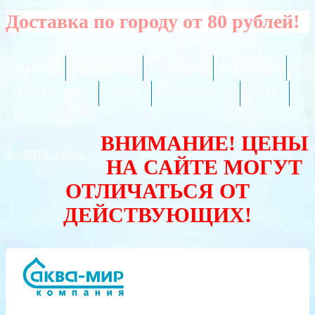
Доставка по городу от 80 рублей!
ГЛАВНАЯ
ОПТОВИКАМ
РАССРОЧКА
РЕКВИЗИТЫ
ПОЛЕЗНО ЗНАТЬ
СЕРВИС
СЕРТИФИКАТЫ
АКЦИИ
КОНТАКТЫ
ВНИМАНИЕ! ЦЕНЫ
ВАЛЮТА:
РУБЛЬ
НА САЙТЕ МОГУТ
ОТЛИЧАТЬСЯ ОТ
ДЕЙСТВУЮЩИХ!