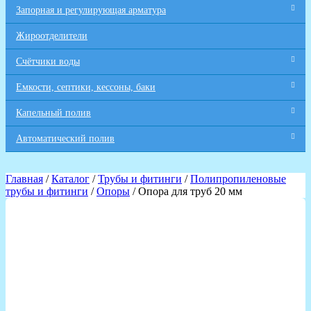
Запорная и регулирующая арматура
Жироотделители
Счётчики воды
Емкости, септики, кессоны, баки
Капельный полив
Автоматический полив
Главная
/
Каталог
/
Трубы и фитинги
/
Полипропиленовые
трубы и фитинги
/
Опоры
/ Опора для труб 20 мм