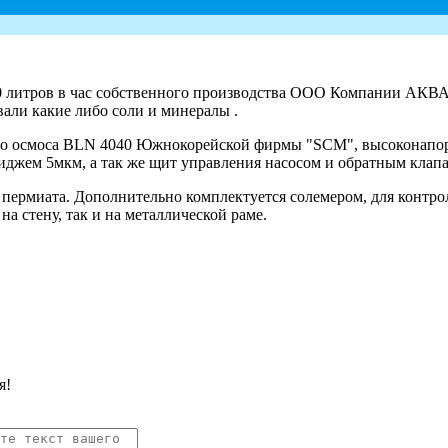
 литров в час собственного производства ООО Компании АКВА-
али какие либо соли и минералы .
ого осмоса BLN 4040 Южнокорейской фирмы "SCM", высоконапорн
иджем 5мкм, а так же щит управления насосом и обратным клап
и пермиата. Дополнительно комплектуется солемером, для контр
а стену, так и на металлической раме.
я!