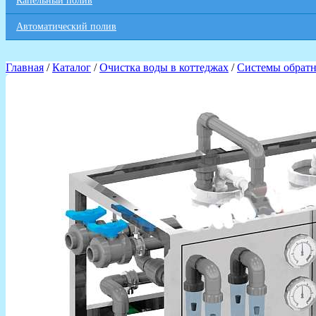
Капельный полив
Автоматический полив
Главная
/
Каталог
/
Очистка воды в коттеджах
/
Системы обратн