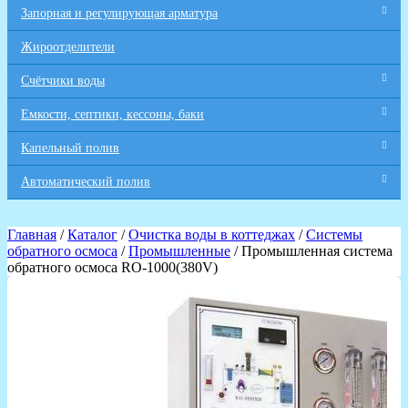
Запорная и регулирующая арматура
Жироотделители
Счётчики воды
Емкости, септики, кессоны, баки
Капельный полив
Автоматический полив
Главная
/
Каталог
/
Очистка воды в коттеджах
/
Системы
обратного осмоса
/
Промышленные
/ Промышленная система
обратного осмоса RO-1000(380V)