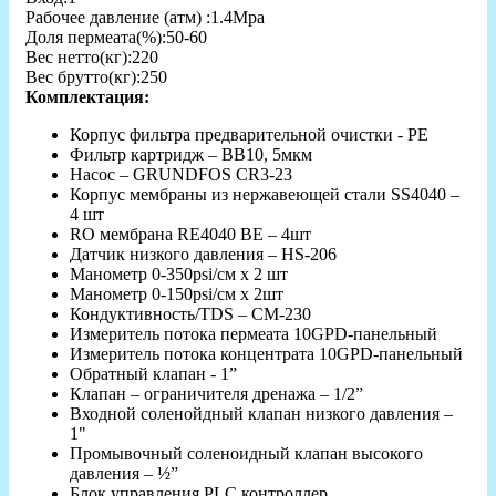
Рабочее давление (атм) :1.4Mpa
Доля пермеата(%):50-60
Вес нетто(кг):220
Вес брутто(кг):250
Комплектация:
Корпус фильтра предварительной очистки - PE
Фильтр картридж – BB10, 5мкм
Насос – GRUNDFOS CR3-23
Корпус мембраны из нержавеющей стали SS4040 –
4 шт
RO мембрана RE4040 BE – 4шт
Датчик низкого давления – HS-206
Манометр 0-350psi/см х 2 шт
Манометр 0-150psi/см х 2шт
Кондуктивность/TDS – CM-230
Измеритель потока пермеата 10GPD-панельный
Измеритель потока концентрата 10GPD-панельный
Обратный клапан - 1”
Клапан – ограничителя дренажа – 1/2”
Входной соленойдный клапан низкого давления –
1"
Промывочный соленоидный клапан высокого
давления – ½”
Блок управления PLC контроллер