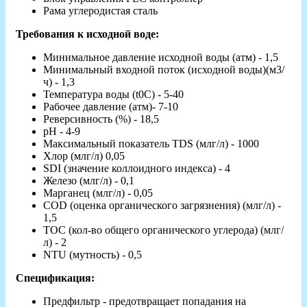
Рама углеродистая сталь
Требования к исходной воде:
Минимальное давление исходной воды (атм) - 1,5
Минимальный входной поток (исходной воды)(м3/
ч) - 1,3
Температура воды (t0С) - 5-40
Рабочее давление (атм)- 7-10
Реверсивность (%) - 18,5
pH - 4-9
Максимальный показатель TDS (млг/л) - 1000
Хлор (млг/л) 0,05
SDI (значение коллоидного индекса) - 4
Железо (млг/л) - 0,1
Марганец (млг/л) - 0,05
COD (оценка органического загрязнения) (млг/л) -
1,5
TOC (кол‐во общего органического углерода) (млг/
л) - 2
NTU (мутность) - 0,5
Спецификация:
Предфильтр - предотвращает попадания на