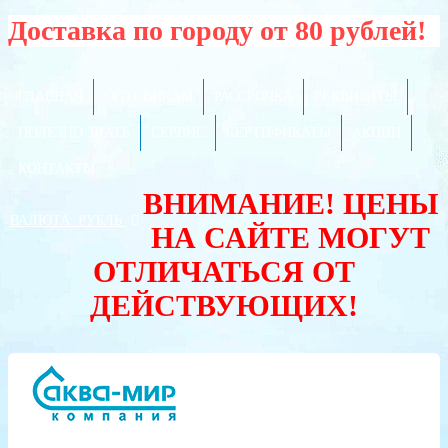
Доставка по городу от 80 рублей!
ГЛАВНАЯ
ОПТОВИКАМ
РАССРОЧКА
РЕКВИЗИТЫ
ПОЛЕЗНО ЗНАТЬ
СЕРВИС
СЕРТИФИКАТЫ
АКЦИИ
КОНТАКТЫ
ВНИМАНИЕ! ЦЕНЫ
ВАЛЮТА:
РУБЛЬ
НА САЙТЕ МОГУТ
ОТЛИЧАТЬСЯ ОТ
ДЕЙСТВУЮЩИХ!