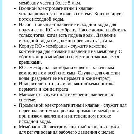
мембрану частиц более 5 мкм.
Входной электромагнитный клапан -
устанавливается на входе в систему. Контролирует
поток исходной воды.
Насос - повышает давление исходной воды для
подачи ее на RO - мембрану. Насос должен работать
только тогда, когда есть подача воды. Давление
исходной воды не должно превышать 1,5 атм.
Корпус RO - мембраны - служитв качестве
контейнера для создания давления на мембрану. С
обоих концов мембрана герметично закрывается
крышками.
RO - мембрана - мембрана является ключевым
компонентом всей системы. Служит для очистки
воды (разделяет ее на пермеат и концентрат).
Измерители потока - измеряют объемы потока
пермеата и концентрата
Манометр - служит для измерения давления в
системе.
Промывной электромагнитный клапан - служит для
перевода системы в режим промывки мембраны
при низком давлении и интенсивном потоке
исходной воды.
Мембранный электромагнитный клапан - служит
для регулирования рабочего давления с целью