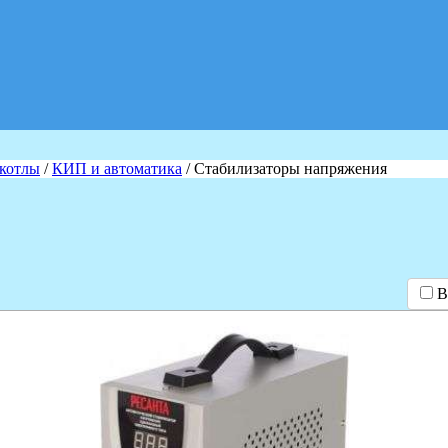
 котлы
/
КИП и автоматика
/ Стабилизаторы напряжения
В