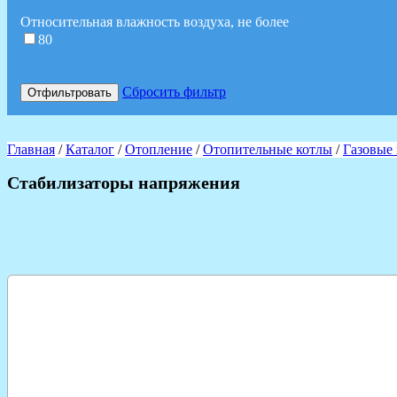
Относительная влажность воздуха, не более
80
Сбросить фильтр
Отфильтровать
Главная
/
Каталог
/
Отопление
/
Отопительные котлы
/
Газовые
Стабилизаторы напряжения