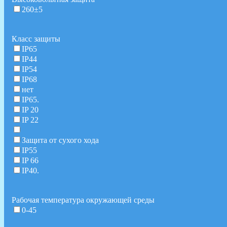
260±5
Класс защиты
IP65
IP44
IP54
IP68
нет
IP65.
IP 20
IP 22
Защита от сухого хода
IP55
IP 66
IP40.
Рабочая температура окружающей среды
0-45