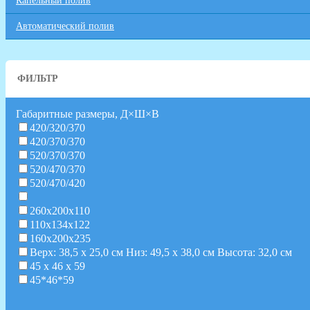
Капельный полив
Автоматический полив
ФИЛЬТР
Габаритные размеры, Д×Ш×В
420/320/370
420/370/370
520/370/370
520/470/370
520/470/420
260х200х110
110x134x122
160х200х235
Верх: 38,5 х 25,0 см Низ: 49,5 х 38,0 см Высота: 32,0 см
45 х 46 х 59
45*46*59