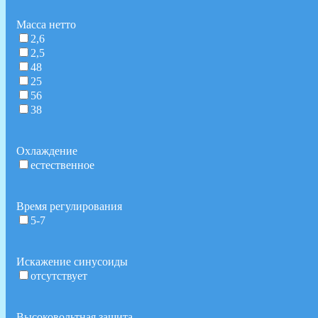
Масса нетто
2,6
2,5
48
25
56
38
Охлаждение
естественное
Время регулирования
5-7
Искажение синусоиды
отсутствует
Высоковольтная защита