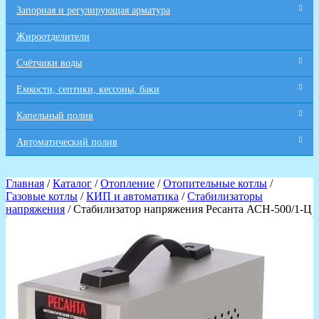
Запорная и регулирующая арматура
Жироотделители
Счётчики воды
Емкости, септики, кессоны, баки
Капельный полив
Автоматический полив
Главная
/
Каталог
/
Отопление
/
Отопительные котлы
/
Газовые котлы
/
КИП и автоматика
/
Стабилизаторы
напряжения
/ Стабилизатор напряжения Ресанта АСН-500/1-Ц