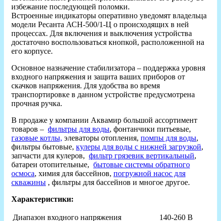
избежание последующей поломки.
Встроенные индикаторы оперативно уведомят владельца
модели Ресанта АСН-500/1-Ц о происходящих в ней
процессах. Для включения и выключения устройства
достаточно воспользоваться кнопкой, расположенной на
его корпусе.
Основное назначение стабилизатора – поддержка уровня
входного напряжения и защита ваших приборов от
скачков напряжения. Для удобства во время
транспортировке в данном устройстве предусмотрена
прочная ручка.
В продаже у компании Аквамир большой ассортимент
товаров –
фильтры для воды
, фонтанчики питьевые,
газовые котлы,
элеваторы отопления,
помпы для воды
,
фильтры бытовые,
кулеры для воды с нижней загрузкой
,
запчасти для кулеров,
фильтр грязевик вертикальный
,
батареи отопительные,
бытовые системы обратного
осмоса
, химия для бассейнов,
погружной насос для
скважины
, фильтры для бассейнов и многое другое.
Характеристики:
Диапазон входного напряжения
140-260 В