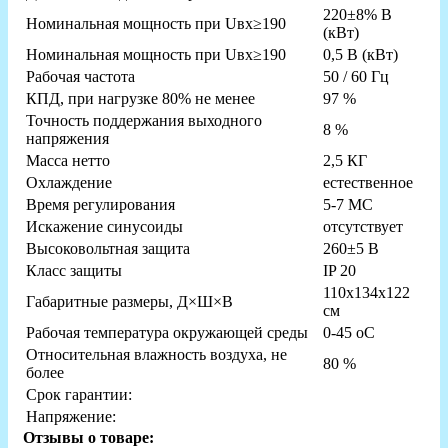
220±8% В
Номинальная мощность при Uвх≥190
(кВт)
Номинальная мощность при Uвх≥190
0,5 В (кВт)
Рабочая частота
50 / 60 Гц
КПД, при нагрузке 80% не менее
97 %
Точность поддержания выходного
8 %
напряжения
Масса нетто
2,5 КГ
Охлаждение
естественное
Время регулирования
5-7 МС
Искажение синусоиды
отсутствует
Высоковольтная защита
260±5 В
Класс защиты
IP 20
110x134x122
Габаритные размеры, Д×Ш×В
см
Рабочая температура окружающей среды
0-45 оС
Относительная влажность воздуха, не
80 %
более
Срок гарантии:
Напряжение:
Отзывы о товаре: