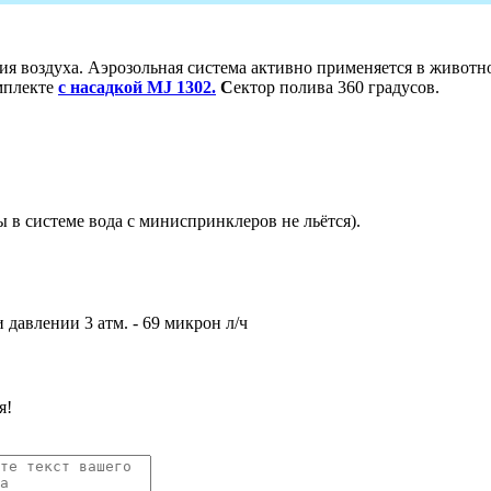
я воздуха. Аэрозольная система активно применяется в животно
омплекте
с насадкой MJ 1302.
С
ектор полива 360 градусов.
в системе вода с миниспринклеров не льётся).
 давлении 3 атм. - 69 микрон л/ч
я!