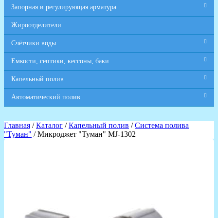
Запорная и регулирующая арматура
Жироотделители
Счётчики воды
Емкости, септики, кессоны, баки
Капельный полив
Автоматический полив
Главная
/
Каталог
/
Капельный полив
/
Система полива
"Туман"
/ Микроджет "Туман" MJ-1302