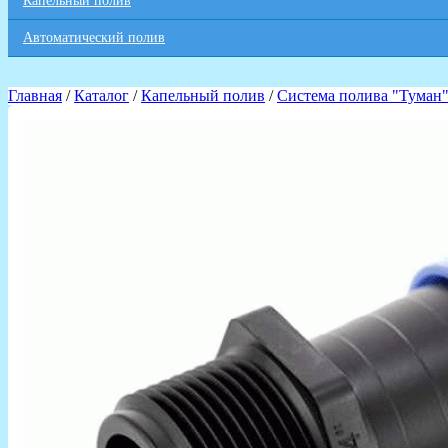
Капельный полив
Автоматический полив
Главная
/
Каталог
/
Капельный полив
/
Система полива "Туман