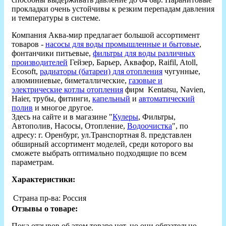
прокладки очень устойчивы к резким перепадам давления
и температуры в системе.
Компания Аква-мир предлагает большой ассортимент
товаров -
насосы для воды промышленные и бытовые
,
фонтанчики питьевые,
фильтры для воды различных
производителей
Гейзер, Барьер, Аквафор, Raifil, Atoll,
Ecosoft,
радиаторы (батареи) для отопления
чугунные,
алюминиевые, биметаллические,
газовые и
электрические котлы отопления
фирм Kentatsu, Navien,
Haier, трубы, фитинги,
капельный
и
автоматический
полив
и многое другое.
Здесь на сайте и в магазине "
Кулеры
, Фильтры,
Автополив, Насосы, Отопление,
Водоочистка
", по
адресу: г. Оренбург, ул.Транспортная 8. представлен
обширный ассортимент моделей, среди которого вы
сможете выбрать оптимально подходящие по всем
параметрам.
Характеристики:
Страна пр-ва:
Россия
Отзывы о товаре:
Пока отзывов об этом товаре нет, но они обязательно