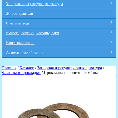
Запорная и регулирующая арматура
Жироотделители
Счётчики воды
Емкости, септики, кессоны, баки
Капельный полив
Автоматический полив
Главная
/
Каталог
/
Запорная и регулирующая арматура
/
Фланцы и прокладки
/ Прокладка паронитовая 65мм