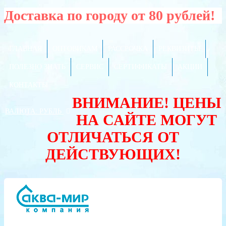
Доставка по городу от 80 рублей!
ГЛАВНАЯ
ОПТОВИКАМ
РАССРОЧКА
РЕКВИЗИТЫ
ПОЛЕЗНО ЗНАТЬ
СЕРВИС
СЕРТИФИКАТЫ
АКЦИИ
КОНТАКТЫ
ВНИМАНИЕ! ЦЕНЫ
ВАЛЮТА:
РУБЛЬ
НА САЙТЕ МОГУТ
ОТЛИЧАТЬСЯ ОТ
ДЕЙСТВУЮЩИХ!