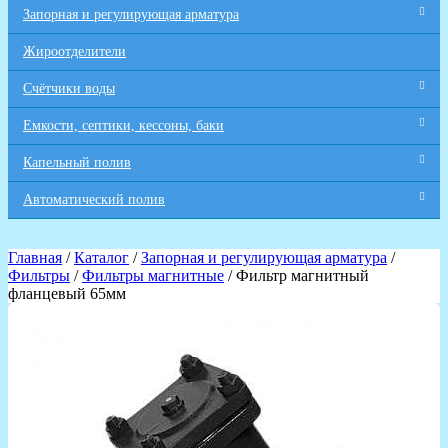
Запорная и регулирующая арматура
Жироотделители
Счётчики воды
Емкости, септики, кессоны, баки
Капельный полив
Автоматический полив
Главная
/
Каталог
/
Запорная и регулирующая арматура
/
Фильтры
/
Фильтры магнитные
/ Фильтр магнитный
фланцевый 65мм