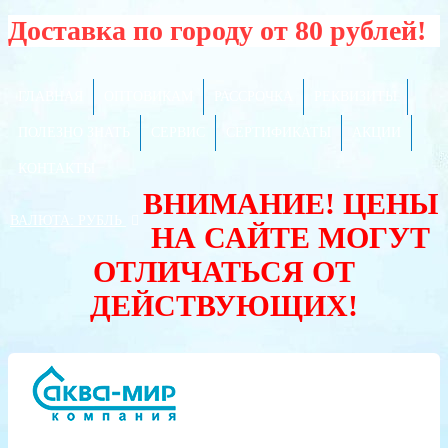
Доставка по городу от 80 рублей!
ГЛАВНАЯ
ОПТОВИКАМ
РАССРОЧКА
РЕКВИЗИТЫ
ПОЛЕЗНО ЗНАТЬ
СЕРВИС
СЕРТИФИКАТЫ
АКЦИИ
КОНТАКТЫ
ВНИМАНИЕ! ЦЕНЫ
ВАЛЮТА:
РУБЛЬ
НА САЙТЕ МОГУТ
ОТЛИЧАТЬСЯ ОТ
ДЕЙСТВУЮЩИХ!