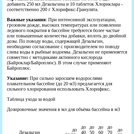
добавить 250 мл Дезальгина и 10 таблеток Хлориклара -
соответственно 200 г Хлорификс-Гранулята.
Важные указания
: При интенсивной эксплуатации,
грозовом дожде, высоких температурах или появлении
ледового покрытия в бассейне требуются более частые
или повышенные количества добавки, вплоть до двойной
дозы. По поводу воды, содержащей Дезальгин,
необходимо согласование с производителем по поводу
слива воды в рыбные водоемы. Дезальгин не применяется
совместно с методиками активного кислорода
(Байроклар/Байроплюс). В этом случае применяют
Байроплюс.
Указание:
При сильно заросшем водорослями
плавательном бассейне (до 20 м3) предлагается для
сильного хлорирования использовать Хлорификс.
Таблица ухода за водой
Дозировочные значения в мл для объёма бассейна в м3
до
до
до
до
до
до
Дезальгин
40
50
60
70