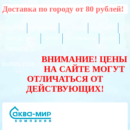
Доставка по городу от 80 рублей!
ГЛАВНАЯ
ОПТОВИКАМ
РАССРОЧКА
РЕКВИЗИТЫ
ПОЛЕЗНО ЗНАТЬ
СЕРВИС
СЕРТИФИКАТЫ
АКЦИИ
КОНТАКТЫ
ВНИМАНИЕ! ЦЕНЫ
ВАЛЮТА:
РУБЛЬ
НА САЙТЕ МОГУТ
ОТЛИЧАТЬСЯ ОТ
ДЕЙСТВУЮЩИХ!