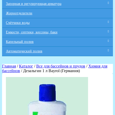
Запорная и регулирующая арматура
Жироотделители
Счётчики воды
Емкости, септики, кессоны, баки
Капельный полив
Автоматический полив
Главная
/
Каталог
/
Все для бaссейнов и прудов
/
Химия для
бассейнов
/ Дезальгин 1 л Bayrol (Германия)