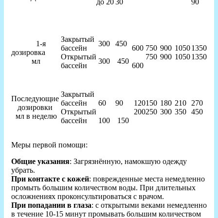
до 20
30
90
Закрытый
1-я
300
450
бассейн
600
750
900
1050
1350
дозировка
Открытый
750
900
1050
1350
мл
300
450
бассейн
600
Закрытый
Последующие
бассейн
60
90
120
150
180
210
270
дозировки
Открытый
200
250
300
350
450
мл в неделю
бассейн
100
150
Меры первой помощи:
Общие указания
: Загрязнённую, намокшую одежду
убрать.
При контакте с кожей
: поврежденные места немедленно
промыть большим количеством воды. При длительных
осложнениях проконсультироваться с врачом.
При попадании в глаза
: с открытыми веками немедленно
в течение 10-15 минут промывать большим количеством