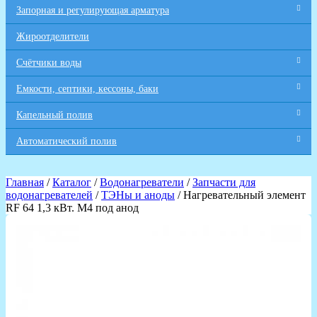
Запорная и регулирующая арматура
Жироотделители
Счётчики воды
Емкости, септики, кессоны, баки
Капельный полив
Автоматический полив
Главная
/
Каталог
/
Водонагреватели
/
Запчасти для
водонагревателей
/
ТЭНы и аноды
/ Нагревательный элемент
RF 64 1,3 кВт. M4 под анод