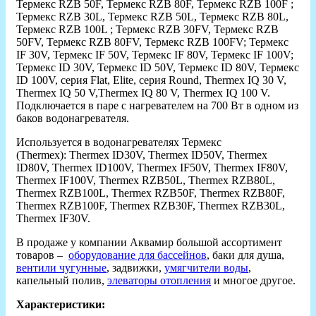
Термекс RZB 50F, Термекс RZB 80F, Термекс RZB 100F ;
Термекс RZB 30L, Термекс RZB 50L, Термекс RZB 80L,
Термекс RZB 100L ; Термекс RZB 30FV, Термекс RZB
50FV, Термекс RZB 80FV, Термекс RZB 100FV; Термекс
IF 30V, Термекс IF 50V, Термекс IF 80V, Термекс IF 100V;
Термекс ID 30V, Термекс ID 50V, Термекс ID 80V, Термекс
ID 100V, серия Flat, Elite, серия Round, Thermex IQ 30 V,
Thermex IQ 50 V,Thermex IQ 80 V, Thermex IQ 100 V.
Подключается в паре с нагревателем на 700 Вт в одном из
баков водонагревателя.
Используется в водонагревателях Термекс
(Thermex): Thermex ID30V, Thermex ID50V, Thermex
ID80V, Thermex ID100V, Thermex IF50V, Thermex IF80V,
Thermex IF100V, Thermex RZB50L, Thermex RZB80L,
Thermex RZB100L, Thermex RZB50F, Thermex RZB80F,
Thermex RZB100F, Thermex RZB30F, Thermex RZB30L,
Thermex IF30V.
В продаже у компании Аквамир большой ассортимент
товаров –
оборудование для бассейнов
, баки для душа,
вентили чугунные
, задвижки,
умягчители воды
,
капельный полив,
элеваторы отопления
и многое другое.
Характеристики: