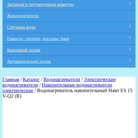
Запорная и регулирующая арматура
Жироотделители
Счётчики воды
Емкости, септики, кессоны, баки
Капельный полив
Автоматический полив
Главная
/
Каталог
/
Водонагреватели
/
Электрические
водонагреватели
/
Накопительные водонагреватели
электрические
/ Водонагреватель накопительный Haier ES 15
V-Q2 (R)