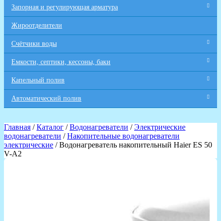
Запорная и регулирующая арматура
Жироотделители
Счётчики воды
Емкости, септики, кессоны, баки
Капельный полив
Автоматический полив
Главная
/
Каталог
/
Водонагреватели
/
Электрические
водонагреватели
/
Накопительные водонагреватели
электрические
/ Водонагреватель накопительный Haier ES 50
V-A2