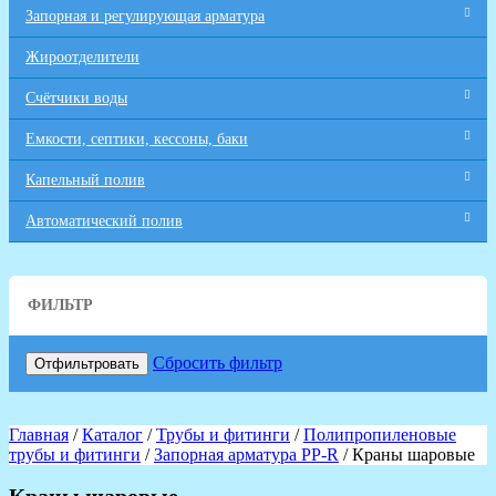
Запорная и регулирующая арматура
Жироотделители
Счётчики воды
Емкости, септики, кессоны, баки
Капельный полив
Автоматический полив
ФИЛЬТР
Сбросить фильтр
Отфильтровать
Главная
/
Каталог
/
Трубы и фитинги
/
Полипропиленовые
трубы и фитинги
/
Запорная арматура PP-R
/ Краны шаровые
Краны шаровые