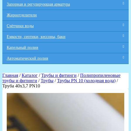
Запорная и регулирующая арматура
Жироотделители
Счётчики воды
Емкости, септики, кессоны, баки
Капельный полив
Автоматический полив
Главная
/
Каталог
/
Трубы и фитинги
/
Полипропиленовые
трубы и фитинги
/
Трубы
/
Трубы PN 10 (холодная вода)
/
Труба 40х3,7 PN10