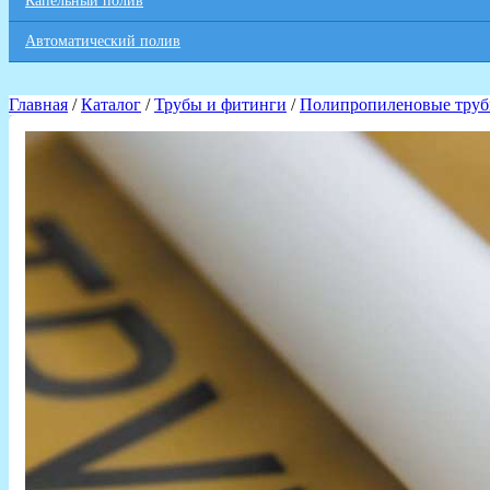
Капельный полив
Автоматический полив
Главная
/
Каталог
/
Трубы и фитинги
/
Полипропиленовые труб