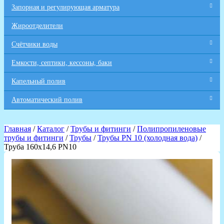
Запорная и регулирующая арматура
Жироотделители
Счётчики воды
Емкости, септики, кессоны, баки
Капельный полив
Автоматический полив
Главная
/
Каталог
/
Трубы и фитинги
/
Полипропиленовые
трубы и фитинги
/
Трубы
/
Трубы PN 10 (холодная вода)
/
Труба 160х14,6 PN10