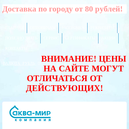
Доставка по городу от 80 рублей!
ГЛАВНАЯ
ОПТОВИКАМ
РАССРОЧКА
РЕКВИЗИТЫ
ПОЛЕЗНО ЗНАТЬ
СЕРВИС
СЕРТИФИКАТЫ
АКЦИИ
КОНТАКТЫ
ВНИМАНИЕ! ЦЕНЫ
ВАЛЮТА:
РУБЛЬ
НА САЙТЕ МОГУТ
ОТЛИЧАТЬСЯ ОТ
ДЕЙСТВУЮЩИХ!