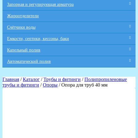
Запорная и регулирующая арматура
Жироотделители
Счётчики воды
Емкости, септики, кессоны, баки
Капельный полив
Автоматический полив
Главная
/
Каталог
/
Трубы и фитинги
/
Полипропиленовые
трубы и фитинги
/
Опоры
/ Опора для труб 40 мм