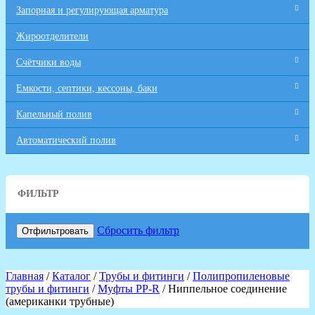
Запорная и регулирующая арматура
Жироотделители
Счётчики воды
Емкости, септики, кессоны, баки
Капельный полив
Автоматический полив
ФИЛЬТР
Сбросить фильтр
Отфильтровать
Главная
/
Каталог
/
Трубы и фитинги
/
Полипропиленовые
трубы и фитинги
/
Муфты PP-R
/ Ниппельное соединение
(американки трубные)