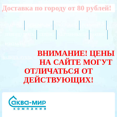
Доставка по городу от 80 рублей!
ГЛАВНАЯ
ОПТОВИКАМ
РАССРОЧКА
РЕКВИЗИТЫ
ПОЛЕЗНО ЗНАТЬ
СЕРВИС
СЕРТИФИКАТЫ
АКЦИИ
КОНТАКТЫ
ВНИМАНИЕ! ЦЕНЫ
ВАЛЮТА:
РУБЛЬ
НА САЙТЕ МОГУТ
ОТЛИЧАТЬСЯ ОТ
ДЕЙСТВУЮЩИХ!