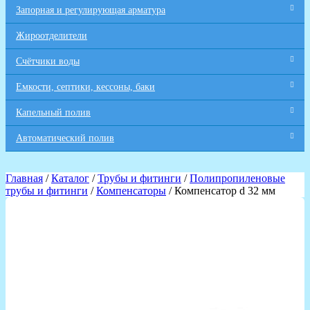
Запорная и регулирующая арматура
Жироотделители
Счётчики воды
Емкости, септики, кессоны, баки
Капельный полив
Автоматический полив
Главная
/
Каталог
/
Трубы и фитинги
/
Полипропиленовые
трубы и фитинги
/
Компенсаторы
/ Компенсатор d 32 мм