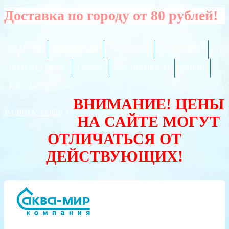
Доставка по городу от 80 рублей!
ГЛАВНАЯ
ОПТОВИКАМ
РАССРОЧКА
РЕКВИЗИТЫ
ПОЛЕЗНО ЗНАТЬ
СЕРВИС
СЕРТИФИКАТЫ
АКЦИИ
КОНТАКТЫ
ВНИМАНИЕ! ЦЕНЫ
ВАЛЮТА:
РУБЛЬ
НА САЙТЕ МОГУТ
ОТЛИЧАТЬСЯ ОТ
ДЕЙСТВУЮЩИХ!