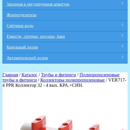
Запорная и регулирующая арматура
Жироотделители
Счётчики воды
Емкости, септики, кессоны, баки
Капельный полив
Автоматический полив
Главная
/
Каталог
/
Трубы и фитинги
/
Полипропиленовые
трубы и фитинги
/
Коллекторы полипропиленовые
/ VER717-
4 PPR Коллектор 32 - 4 вых. КРА.+СИН.