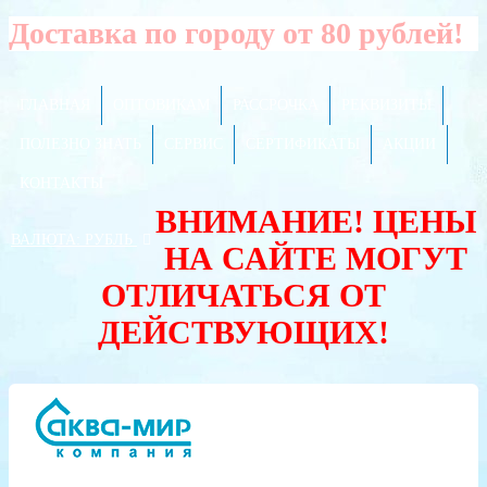
Доставка по городу от 80 рублей!
ГЛАВНАЯ
ОПТОВИКАМ
РАССРОЧКА
РЕКВИЗИТЫ
ПОЛЕЗНО ЗНАТЬ
СЕРВИС
СЕРТИФИКАТЫ
АКЦИИ
КОНТАКТЫ
ВНИМАНИЕ! ЦЕНЫ
ВАЛЮТА:
РУБЛЬ
НА САЙТЕ МОГУТ
ОТЛИЧАТЬСЯ ОТ
ДЕЙСТВУЮЩИХ!