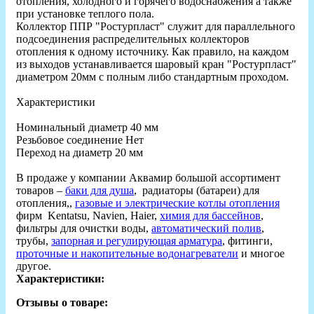
отопления, холодного и горячего водоснабжения а также
при установке теплого пола.
Коллектор ППР "Ростурпласт" служит для параллельного
подсоединения распределительных коллекторов
отопления к одному источнику. Как правило, на каждом
из выходов устанавливается шаровый кран "Ростурпласт"
диаметром 20мм с полным либо стандартным проходом.
Характеристики
Номинальный диаметр 40 мм
Резьбовое соединение Нет
Переход на диаметр 20 мм
В продаже у компании Аквамир большой ассортимент
товаров –
баки для душа
, радиаторы (батареи) для
отопления,,
газовые и электрические котлы отопления
фирм Kentatsu, Navien, Haier,
химия для бассейнов
,
фильтры для очистки воды,
автоматический полив
,
трубы,
запорная и регулирующая арматура
, фитинги,
проточные и накопительные водонагреватели
и многое
другое.
Характеристики:
Отзывы о товаре: