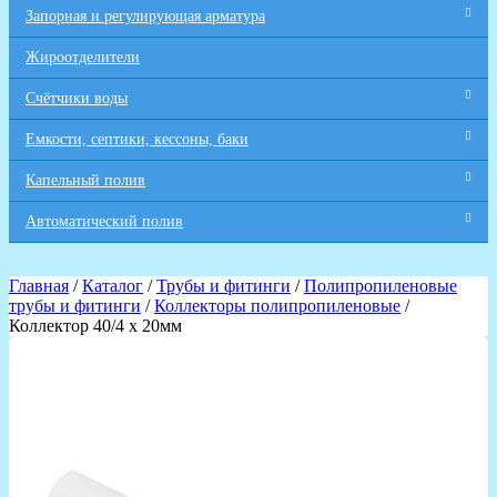
Запорная и регулирующая арматура
Жироотделители
Счётчики воды
Емкости, септики, кессоны, баки
Капельный полив
Автоматический полив
Главная
/
Каталог
/
Трубы и фитинги
/
Полипропиленовые
трубы и фитинги
/
Коллекторы полипропиленовые
/
Коллектор 40/4 х 20мм