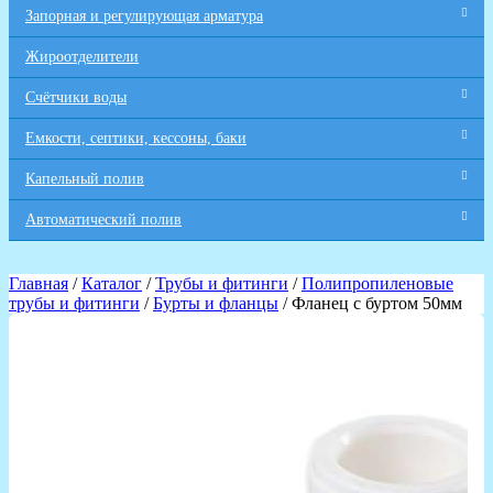
Запорная и регулирующая арматура
Жироотделители
Счётчики воды
Емкости, септики, кессоны, баки
Капельный полив
Автоматический полив
Главная
/
Каталог
/
Трубы и фитинги
/
Полипропиленовые
трубы и фитинги
/
Бурты и фланцы
/ Фланец с буртом 50мм