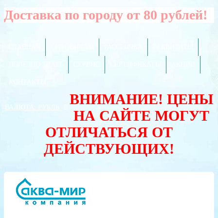
Доставка по городу от 80 рублей!
ГЛАВНАЯ
ОПТОВИКАМ
РАССРОЧКА
РЕКВИЗИТЫ
ПОЛЕЗНО ЗНАТЬ
СЕРВИС
СЕРТИФИКАТЫ
АКЦИИ
КОНТАКТЫ
ВНИМАНИЕ! ЦЕНЫ
ВАЛЮТА:
РУБЛЬ
НА САЙТЕ МОГУТ
ОТЛИЧАТЬСЯ ОТ
ДЕЙСТВУЮЩИХ!