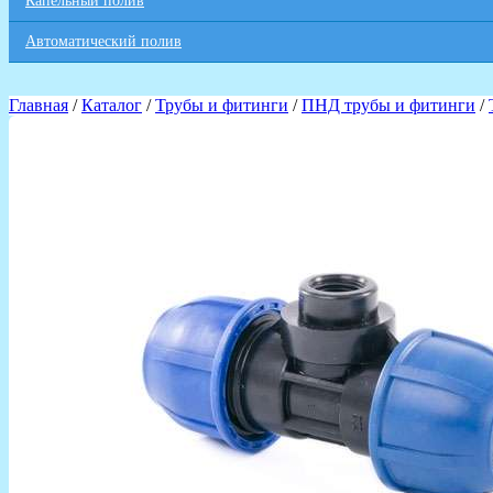
Капельный полив
Автоматический полив
Главная
/
Каталог
/
Трубы и фитинги
/
ПНД трубы и фитинги
/