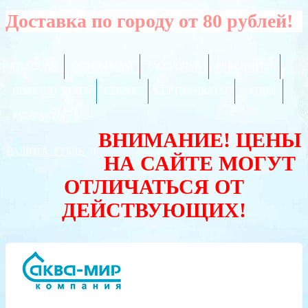
Доставка по городу от 80 рублей!
ГЛАВНАЯ
ОПТОВИКАМ
РАССРОЧКА
РЕКВИЗИТЫ
ПОЛЕЗНО ЗНАТЬ
СЕРВИС
СЕРТИФИКАТЫ
АКЦИИ
КОНТАКТЫ
ВНИМАНИЕ! ЦЕНЫ
ВАЛЮТА:
РУБЛЬ
НА САЙТЕ МОГУТ
ОТЛИЧАТЬСЯ ОТ
ДЕЙСТВУЮЩИХ!