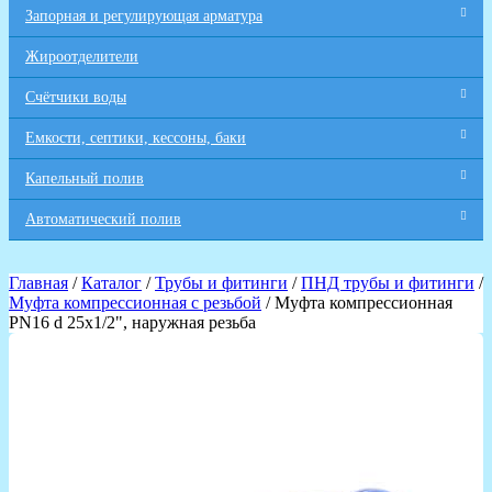
Запорная и регулирующая арматура
Жироотделители
Счётчики воды
Емкости, септики, кессоны, баки
Капельный полив
Автоматический полив
Главная
/
Каталог
/
Трубы и фитинги
/
ПНД трубы и фитинги
/
Муфта компрессионная с резьбой
/ Муфта компрессионная
PN16 d 25x1/2", наружная резьба