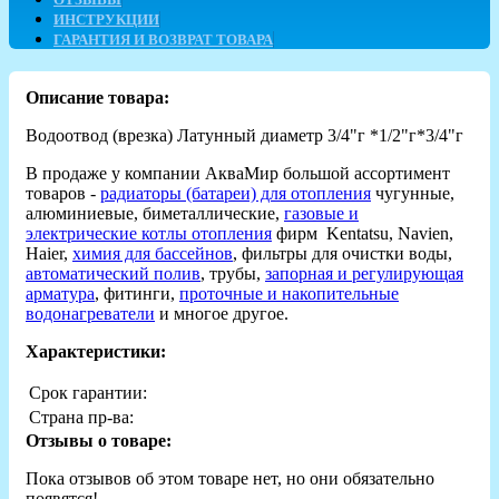
ИНСТРУКЦИИ
ГАРАНТИЯ И ВОЗВРАТ ТОВАРА
Описание товара:
Водоотвод (врезка) Латунный диаметр 3/4"г *1/2"г*3/4"г
В продаже у компании АкваМир большой ассортимент
товаров -
радиаторы (батареи) для отопления
чугунные,
алюминиевые, биметаллические,
газовые и
электрические котлы отопления
фирм Kentatsu, Navien,
Haier,
химия для бассейнов
, фильтры для очистки воды,
автоматический полив
, трубы,
запорная и регулирующая
арматура
, фитинги,
проточные и накопительные
водонагреватели
и многое другое.
Характеристики:
Срок гарантии:
Страна пр-ва:
Отзывы о товаре:
Пока отзывов об этом товаре нет, но они обязательно
появятся!