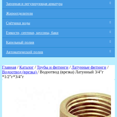
Запорная и регулирующая арматура
Жироотделители
Счётчики воды
Емкости, септики, кессоны, баки
Капельный полив
Автоматический полив
Главная
/
Каталог
/
Трубы и фитинги
/
Латунные фитинги
/
Водоотвод (врезка)
/ Водоотвод (врезка) Латунный 3/4"г
*1/2"г*3/4"г