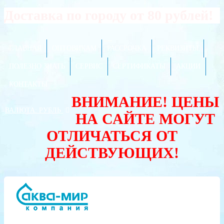
Доставка по городу от 80 рублей!
ГЛАВНАЯ
ОПТОВИКАМ
РАССРОЧКА
РЕКВИЗИТЫ
ПОЛЕЗНО ЗНАТЬ
СЕРВИС
СЕРТИФИКАТЫ
АКЦИИ
КОНТАКТЫ
ВНИМАНИЕ! ЦЕНЫ
ВАЛЮТА:
РУБЛЬ
НА САЙТЕ МОГУТ
ОТЛИЧАТЬСЯ ОТ
ДЕЙСТВУЮЩИХ!