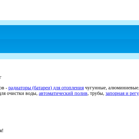
г
ов -
радиаторы (батареи) для отопления
чугунные, алюминиевые,
для очистки воды,
автоматический полив
, трубы,
запорная и рег
я!