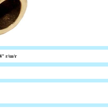
4" г/ш/г