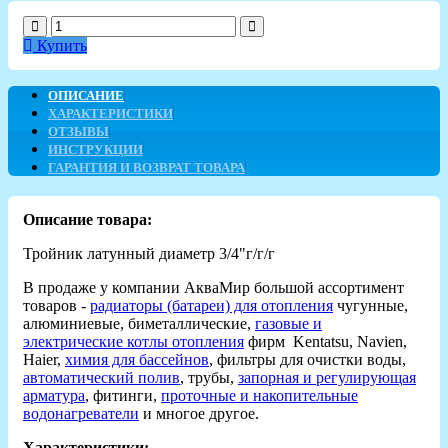
Купить
ОПИСАНИЕ
ХАРАКТЕРИСТИКИ
ОТЗЫВЫ
ИНСТРУКЦИИ
ГАРАНТИЯ И ВОЗВРАТ ТОВАРА
Описание товара:
Тройник латунный диаметр 3/4"г/г/г
В продаже у компании АкваМир большой ассортимент
товаров -
радиаторы (батареи) для отопления
чугунные,
алюминиевые, биметаллические,
газовые и
электрические котлы отопления
фирм Kentatsu, Navien,
Haier,
химия для бассейнов
, фильтры для очистки воды,
автоматический полив
, трубы,
запорная и регулирующая
арматура
, фитинги,
проточные и накопительные
водонагреватели
и многое другое.
Характеристики: