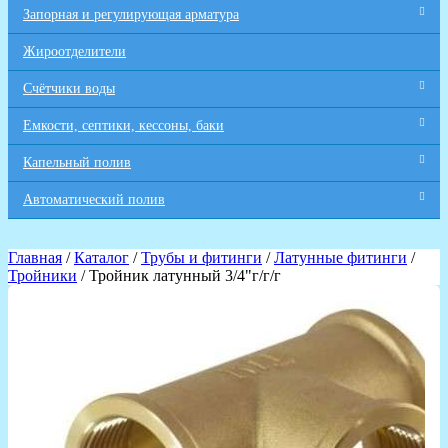
Запорная и регулирующая арматура
Жироотделители
Счётчики воды
Емкости, септики, кессоны, баки
Капельный полив
Автоматический полив
Главная
/
Каталог
/
Трубы и фитинги
/
Латунные фитинги
/
Тройники
/ Тройник латунный 3/4"г/г/г