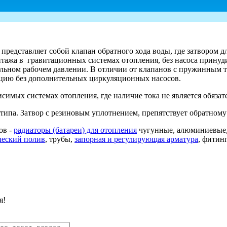
редставляет собой клапан обратного хода воды, где затвором д
онтажа в гравитационных системах отопления, без насоса при
альном рабочем давлении. В отличии от клапанов с пружинным т
яцию без дополнительных циркуляционных насосов.
исимых системах отопления, где наличие тока не является обяз
типа. Затвор с резиновым уплотнением, препятствует обратному
ов -
радиаторы (батареи) для отопления
чугунные, алюминиевые,
ческий полив
, трубы,
запорная и регулирующая арматура
, фитин
я!