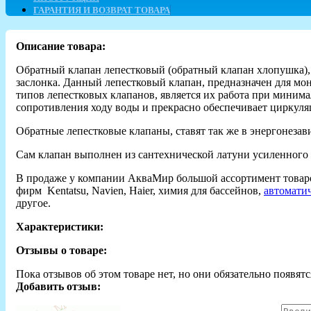
ГАРАНТИЯ И ВОЗВРАТ ТОВАРА
Описание товара:
Обратный клапан лепестковый (обратный клапан хлопушка), п
заслонка. Данный лепестковый клапан, предназначен для м
типов лепестковых клапанов, является их работа при миним
сопротивления ходу воды и прекрасно обеспечивает циркул
Обратные лепестковые клапаны, ставят так же в энергонезав
Сам клапан выполнен из сантехнической латуни усиленного 
В продаже у компании АкваМир большой ассортимент товар
фирм Kentatsu, Navien, Haier, химия для бассейнов,
автомати
другое.
Характеристики:
Отзывы о товаре:
Пока отзывов об этом товаре нет, но они обязательно появятс
Добавить отзыв: