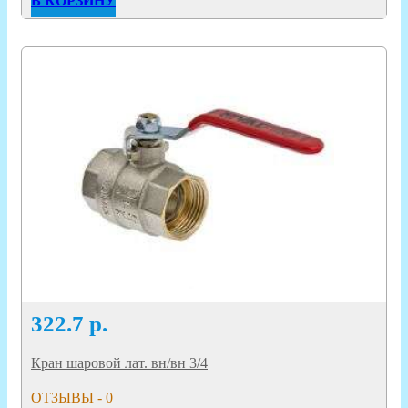
В КОРЗИНУ
322.7
р.
Кран шаровой лат. вн/вн 3/4
ОТЗЫВЫ - 0