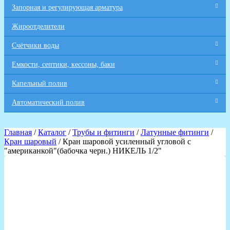
Запорная и регулирующая арматура
Жироотделители
Счётчики воды
Емкости, септики, кессоны, баки
Капельный полив
Автоматический полив
Главная
/
Каталог
/
Трубы и фитинги
/
Латунные фитинги
/
Кран шаровый
/ Кран шаровой усиленный угловой с
"американкой"(бабочка черн.) НИКЕЛЬ 1/2"