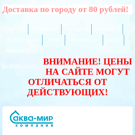
Доставка по городу от 80 рублей!
ГЛАВНАЯ
ОПТОВИКАМ
РАССРОЧКА
РЕКВИЗИТЫ
ПОЛЕЗНО ЗНАТЬ
СЕРВИС
СЕРТИФИКАТЫ
АКЦИИ
КОНТАКТЫ
ВНИМАНИЕ! ЦЕНЫ
ВАЛЮТА:
РУБЛЬ
НА САЙТЕ МОГУТ
ОТЛИЧАТЬСЯ ОТ
ДЕЙСТВУЮЩИХ!