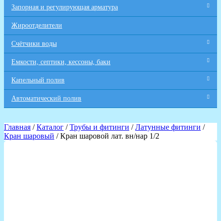
Запорная и регулирующая арматура
Жироотделители
Счётчики воды
Емкости, септики, кессоны, баки
Капельный полив
Автоматический полив
Главная
/
Каталог
/
Трубы и фитинги
/
Латунные фитинги
/
Кран шаровый
/ Кран шаровой лат. вн/нар 1/2