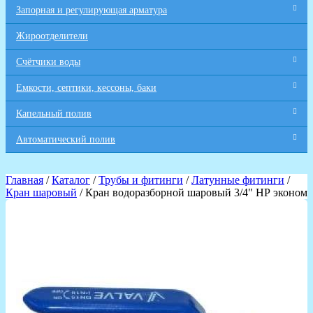
Запорная и регулирующая арматура
Жироотделители
Счётчики воды
Емкости, септики, кессоны, баки
Капельный полив
Автоматический полив
Главная
/
Каталог
/
Трубы и фитинги
/
Латунные фитинги
/
Кран шаровый
/ Кран водоразборной шаровый 3/4" НР эконом