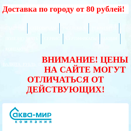
Доставка по городу от 80 рублей!
ГЛАВНАЯ
ОПТОВИКАМ
РАССРОЧКА
РЕКВИЗИТЫ
ПОЛЕЗНО ЗНАТЬ
СЕРВИС
СЕРТИФИКАТЫ
АКЦИИ
КОНТАКТЫ
ВНИМАНИЕ! ЦЕНЫ
ВАЛЮТА:
РУБЛЬ
НА САЙТЕ МОГУТ
ОТЛИЧАТЬСЯ ОТ
ДЕЙСТВУЮЩИХ!